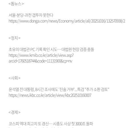
< 톱뉴스 >
서울-분당-과천 갭투자 못한다
https://www.donga.com/news/Economy/article/all/20251016/132570938/2
< 정치 >
초유의 대법관 PC 기록 확인 시도… 대법원 현장 검증 충돌
https://www.kmib.co.kr/article/view.asp?
arcid=1760518744&code=11131900&cp=nv
< 사회 >
윤석열 전 대통령, 8시간 조사에도 '진술 거부'...특검 "추가 소환 검토"
https://news.ikbc.co.kr/article/view/kbc202510160007
< 경제 >
코스피 역대 최고치 또 경신… 시총도 사상 첫 3000조 돌파