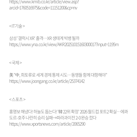
https://www.kmib.co.kr/article/view.asp?
arcid=1760516975&code=11151200&cp=nv
< IT기술 >
삼성 '갤럭시 XR' 출격…XR 생태계 빅뱅 될까
https://www.yna.co.kr/view/AKR20251015160300017?input=1195m
< 국제 >
美 "中, 희토류로 세계 경제 통제 시도…동맹들 함께 대항해야"
https://www.joongang.co.kr/article/25374142
< 스포츠 >
홍명보 해냈다! 하늘도 돕는다! '韓 22위 확정' 2026 월드컵 포트2 확실…에콰
도르-호주 나란히 승리 실패→파라과이전 2-0 완승 컸다
https://www.xportsnews.com/article/2065290