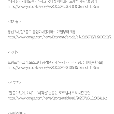
"의사 필기시험도 통과"…LG, 국내 첫 하이브리드AI '엑사원 4.0' 공개
https://www.yna.co.kr/view/AKR20250715054500003?input=1195m
< IT기술 >
통신 3사, 갤Z 폴드-플립7 사전예약… 22일부터 개통
https://www.donga.com/news/Economy/article/all/20250715/132006299/2
< 국제 >
트럼프 "우크라, 모스크바 공격은 안돼"…장거리무기 공급 배제(종합2보)
https://www.yna.co.kr/view/AKR20250716003152071?input=1195m
< 스포츠 >
“잘 돌아왔어, 소니”… ‘이적설’ 손흥민, 토트넘서 프리시즌 훈련
https://www.donga.com/news/Sports/article/all/20250716/132008411/2
< 문화/연예 >