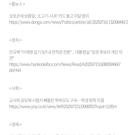
< 톱뉴스 >
상호관세 보름앞, ‘소고기-사과’ 카드 들고 이달 방미
https://www.donga.com/news/Politics/article/all/20250716/132008440/2
< 정치 >
안규백 "이재명 임기 5년 내 전작권 전환"... 대통령실 "장관 후보자 개인 의
견"
https://www.hankookilbo.com/News/Read/A2025071516080004666?
did=NA
< 사회 >
교사와 공모해 시험지 빼돌린 학부모도 구속…학생 퇴학 의결
https://www.yna.co.kr/view/AKR20250715133900053?input=1195m
< 경제 >